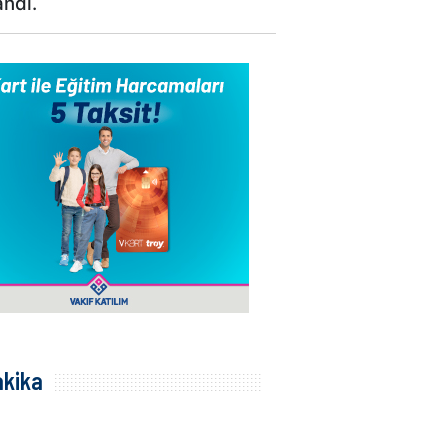
andı.
akika