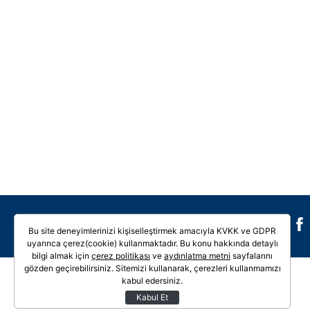
Galeri
Video
Bu site deneyimlerinizi kişiselleştirmek amacıyla KVKK ve GDPR
uyarınca çerez(cookie) kullanmaktadır. Bu konu hakkında detaylı
bilgi almak için
çerez politikası
ve
aydınlatma metni
sayfalarını
gözden geçirebilirsiniz. Sitemizi kullanarak, çerezleri kullanmamızı
kabul edersiniz.
Kabul Et